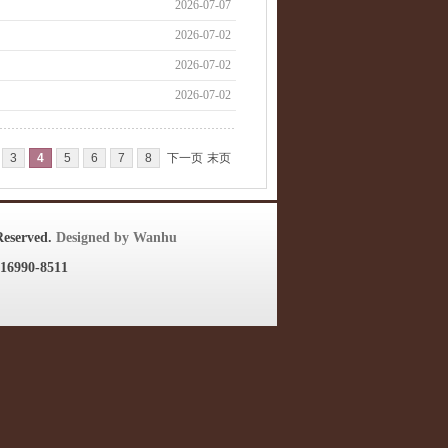
2026-07-07
2026-07-02
2026-07-02
2026-07-02
3
4
5
6
7
8
下一页
末页
eserved.
Designed by Wanhu
90-8511