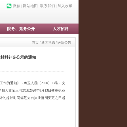
微信
|
网站地图
|
联系我们
|
加入收藏
院务、党务公开
人才招聘
首页
/
新闻动态
/
医院公告
报材料补充公示的通知
审工作的通知》
（粤卫人函〔
202
6〕13号）
文
报人黄宝玉同志因2020年8月13日变更执业
计的起始时间规范为自执业范围变更之日起