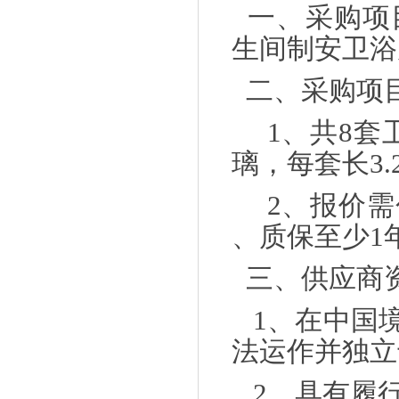
一、采购项
生间制安卫浴
二、采购项
1
、共
8
套
璃，每套长
3.
2
、报价需
、质保至少
1
三、供应商
1
、在中国
法运作并独立
2
、具有履