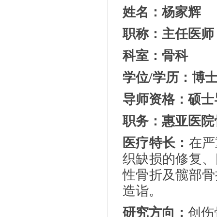
姓名：杨家辉
职称：主任医师
科室：
骨科
学位
/学历：博
导师资格
：
硕士
职务：惠亚医院
医疗特长
：
在严
织缺损的修复、
性骨折及髋部骨
造诣。
研究方向
：
创伤